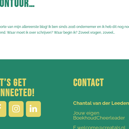
avontuur…
orte van mijn allereerste blog! Ik ben sinds 2016 ondernemer en ik heb dit nog no
end. Waar moet ik over schrijven? Waar begin ik? Zoveel vragen, zoveel...
t’s get
Contact
nnected!
Chantal van der Leeden
Jouw eigen
BoekhoudCheerleader
E welcome@creatals.nl