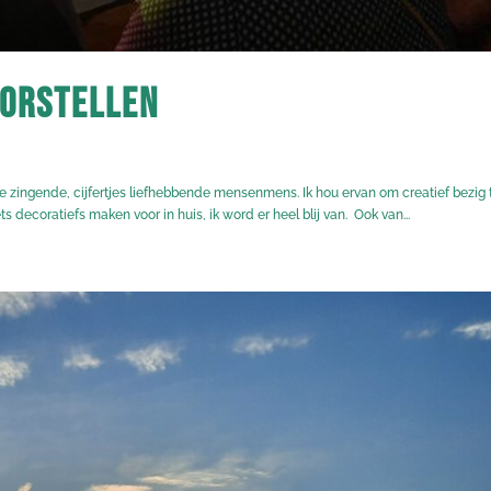
oorstellen
e zingende, cijfertjes liefhebbende mensenmens. Ik hou ervan om creatief bezig 
ets decoratiefs maken voor in huis, ik word er heel blij van. Ook van...