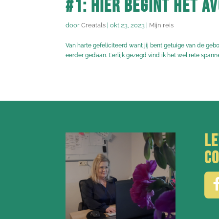
#1: Hier begint het 
door
Creatals
|
okt 23, 2023
|
Mijn reis
Van harte gefeliciteerd want jij bent getuige van de gebo
eerder gedaan. Eerlijk gezegd vind ik het wel rete spann
Le
co