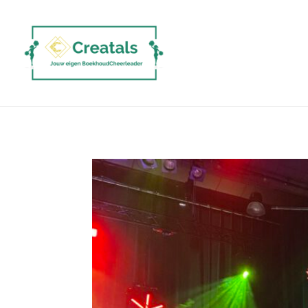
google-site-verification=akUFfWvvEWH_P2ndqxr0JoQuK_pZhbPyS5l_EY28dtM