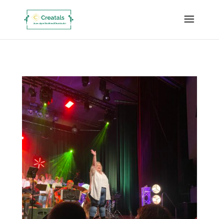
google-site-verification=akUFfWvvEWH_P2ndqxr0JoQuK_pZhbPyS5l_EY28dtM