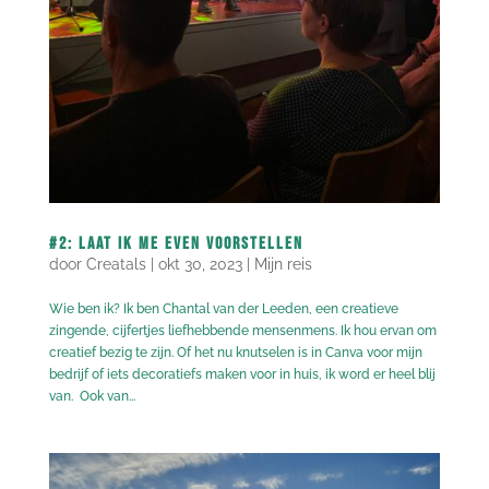
#2: Laat ik me even voorstellen
door
Creatals
|
okt 30, 2023
|
Mijn reis
Wie ben ik? Ik ben Chantal van der Leeden, een creatieve
zingende, cijfertjes liefhebbende mensenmens. Ik hou ervan om
creatief bezig te zijn. Of het nu knutselen is in Canva voor mijn
bedrijf of iets decoratiefs maken voor in huis, ik word er heel blij
van. Ook van...