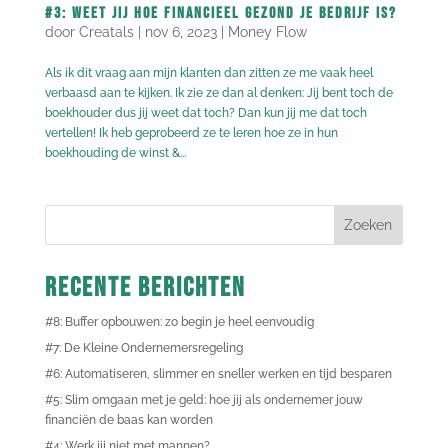
#3: Weet jij hoe financieel gezond je bedrijf is?
door
Creatals
|
nov 6, 2023
|
Money Flow
Als ik dit vraag aan mijn klanten dan zitten ze me vaak heel
verbaasd aan te kijken. Ik zie ze dan al denken: Jij bent toch de
boekhouder dus jij weet dat toch? Dan kun jij me dat toch
vertellen! Ik heb geprobeerd ze te leren hoe ze in hun
boekhouding de winst &...
Recente berichten
#8: Buffer opbouwen: zo begin je heel eenvoudig
#7: De Kleine Ondernemersregeling
#6: Automatiseren, slimmer en sneller werken en tijd besparen
#5: Slim omgaan met je geld: hoe jij als ondernemer jouw
financiën de baas kan worden
#4: Werk jij niet met mannen?