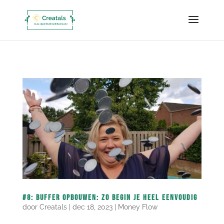
google-site-verification=akUFfWvvEWH_P2ndqxr0JoQuK_pZhbPyS5l_EY28dtM
#8: Buffer opbouwen: zo begin je heel eenvoudig
door
Creatals
|
dec 18, 2023
|
Money Flow